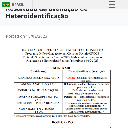
BRASIL
Resultado da avaliação de
Heteroidentificação
Simplifique!
Comunica BR
Participe
Posted on
10/02/2023
Acesso à informação
Legislação
Canais