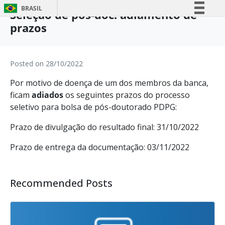
BRASIL
Seleção de pós-doc: adiamento de
prazos
Simplifique!
Comunica BR
Participe
Posted on
28/10/2022
Acesso à informação
Por motivo de doença de um dos membros da banca,
Legislação
ficam
adiados
os seguintes prazos do processo
Canais
seletivo para bolsa de pós-doutorado PDPG:
Prazo de divulgação do resultado final: 31/10/2022
Prazo de entrega da documentação: 03/11/2022
Recommended Posts