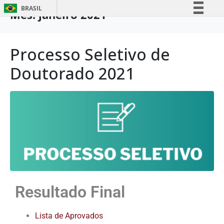
BRASIL
Mês:
janeiro 2021
Simplifique!
Comunica BR
Processo Seletivo de
Participe
Doutorado 2021
Acesso à informação
Legislação
Canais
Resultado Final
Lista de Aprovados