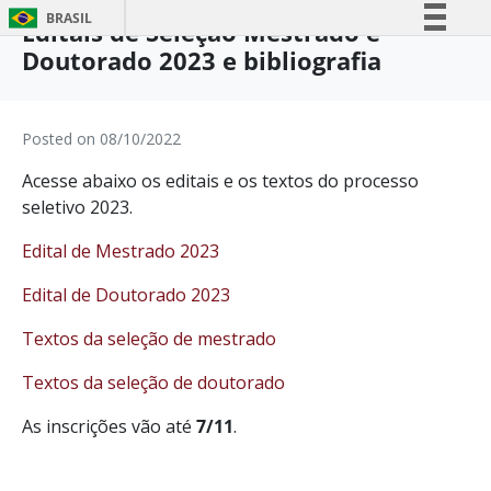
BRASIL
Editais de Seleção Mestrado e
Doutorado 2023 e bibliografia
Simplifique!
Comunica BR
Participe
Posted on
08/10/2022
Acesso à informação
Acesse abaixo os editais e os textos do processo
Legislação
seletivo 2023.
Canais
Edital de Mestrado 2023
Edital de Doutorado 2023
Textos da seleção de mestrado
Textos da seleção de doutorado
As inscrições vão até
7/11
.