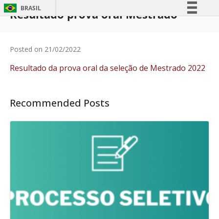
BRASIL
Resultado prova oral Mestrado
Simplifique!
Comunica BR
Posted on
21/02/2022
Participe
Resultado da prova oral da seleção de Mestrado 2022
Acesso à informação
Legislação
Canais
Recommended Posts