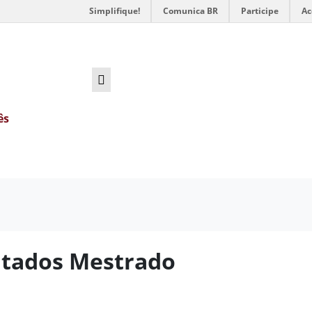
Simplifique!
Comunica BR
Participe
Ac
ês
ltados Mestrado