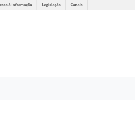
esso à informação
Legislação
Canais